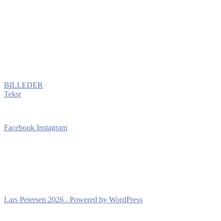
E-mail: lars@hattenaf.dk
Presse
Har du brug for billeder eller andet
materiale til artikler, events m.v.
Download: Tekst til Pr
BILLEDER
Tekst
Følg mig på:
Facebook
Instagram
Kontakt
Telefon: 20272250
E-mail: lars@hattenaf.dk
Lars Petersen 2026 . Powered by WordPress